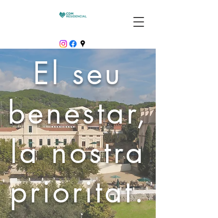
El seu
benestar,
la nostra
prioritat.