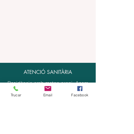
ATENCIÓ SANITÀRIA
Residència amb metge propi. Anem
més enllà de garantir els drets dels
Trucar
Email
Facebook
nostres residents i cobrir-ne la salut
n'és una de les maneres de fer-ho.